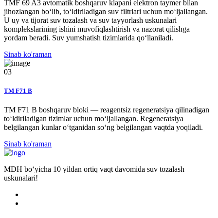
TMF 69 A3 avtomatik boshqaruv klapani elektron taymer bilan
jihozlangan bo‘lib, to‘ldiriladigan suv filtrlari uchun mo‘ljallangan.
U uy va tijorat suv tozalash va suv tayyorlash uskunalari
komplekslarining ishini muvofiqlashtirish va nazorat qilishga
yordam beradi. Suv yumshatish tizimlarida qo‘llaniladi.
Sinab ko'raman
03
TM F71 B
TM F71 B boshqaruv bloki — reagentsiz regeneratsiya qilinadigan
to‘ldiriladigan tizimlar uchun mo‘ljallangan. Regeneratsiya
belgilangan kunlar o‘tganidan so‘ng belgilangan vaqtda yoqiladi.
Sinab ko'raman
MDH bo‘yicha 10 yildan ortiq vaqt davomida suv tozalash
uskunalari!