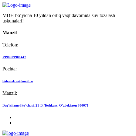
MDH bo‘yicha 10 yildan ortiq vaqt davomida suv tozalash
uskunalari!
Manzil
Telefon:
+998909908447
Pochta:
hidrotek.uz@mail.ru
Manzil:
Bog‘ishamol ko‘chasi, 21-B, Toshkent, O‘zbekiston 700071