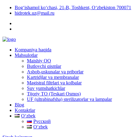
Bog‘ishamol ko‘chasi, 21-B, Toshkent, O‘zbekiston 700071
hidrotek.uz@mail.ru
Kompaniya haqida
Mahsulotlar
Maishiy OO
Butlovchi qismlar
Asbob-uskunalar va priborlar
Kartridjlar va membranalar
Magistral filtrlari va kolbalar
Suv yumshatkichlar
Tijoriy TO (Teskari Osmos)
UF (ultrabinafsha) sterilizatorlar va lampalar
Blog
Kontaktlar
Oʻzbek
Русский
Oʻzbek