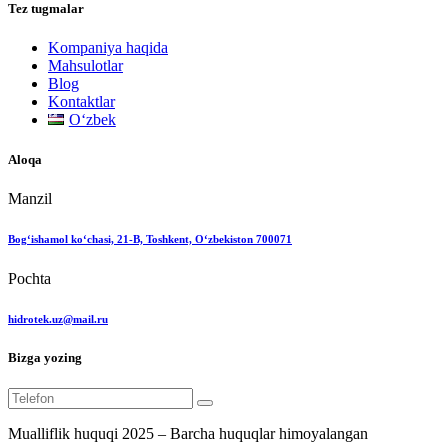
Tez tugmalar
Kompaniya haqida
Mahsulotlar
Blog
Kontaktlar
Oʻzbek
Aloqa
Manzil
Bog‘ishamol ko‘chasi, 21-B, Toshkent, O‘zbekiston 700071
Pochta
hidrotek.uz@mail.ru
Bizga yozing
Mualliflik huquqi 2025 – Barcha huquqlar himoyalangan