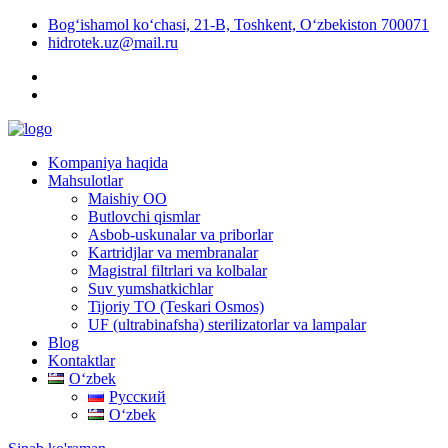
Bog‘ishamol ko‘chasi, 21-B, Toshkent, O‘zbekiston 700071
hidrotek.uz@mail.ru
Kompaniya haqida
Mahsulotlar
Maishiy OO
Butlovchi qismlar
Asbob-uskunalar va priborlar
Kartridjlar va membranalar
Magistral filtrlari va kolbalar
Suv yumshatkichlar
Tijoriy TO (Teskari Osmos)
UF (ultrabinafsha) sterilizatorlar va lampalar
Blog
Kontaktlar
Oʻzbek
Русский
Oʻzbek