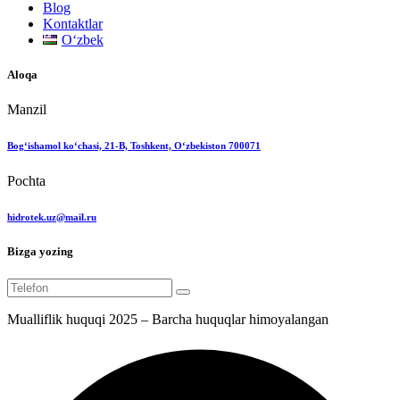
Blog
Kontaktlar
Oʻzbek
Aloqa
Manzil
Bog‘ishamol ko‘chasi, 21-B, Toshkent, O‘zbekiston 700071
Pochta
hidrotek.uz@mail.ru
Bizga yozing
Mualliflik huquqi 2025 – Barcha huquqlar himoyalangan