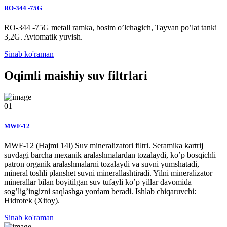
RO-344 -75G
RO-344 -75G metall ramka, bosim o’lchagich, Tayvan po’lat tanki
3,2G. Avtomatik yuvish.
Sinab ko'raman
Oqimli maishiy suv filtrlari
01
МWF-12
MWF-12 (Hajmi 14l) Suv mineralizatori filtri. Seramika kartrij
suvdagi barcha mexanik aralashmalardan tozalaydi, ko’p bosqichli
patron organik aralashmalarni tozalaydi va suvni yumshatadi,
mineral toshli planshet suvni minerallashtiradi. Yilni mineralizator
minerallar bilan boyitilgan suv tufayli ko’p yillar davomida
sog’lig’ingizni saqlashga yordam beradi. Ishlab chiqaruvchi:
Hidrotek (Xitoy).
Sinab ko'raman