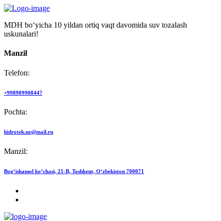
MDH bo‘yicha 10 yildan ortiq vaqt davomida suv tozalash
uskunalari!
Manzil
Telefon:
+998909908447
Pochta:
hidrotek.uz@mail.ru
Manzil:
Bog‘ishamol ko‘chasi, 21-B, Toshkent, O‘zbekiston 700071