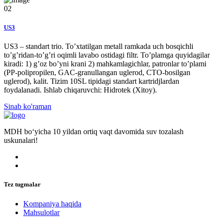
02
US3
US3 – standart trio. To’xtatilgan metall ramkada uch bosqichli
to’g’ridan-to’g’ri oqimli lavabo ostidagi filtr. To’plamga quyidagilar
kiradi: 1) g’oz bo’yni krani 2) mahkamlagichlar, patronlar to’plami
(PP-polipropilen, GAC-granullangan uglerod, CTO-bosilgan
uglerod), kalit. Tizim 10SL tipidagi standart kartridjlardan
foydalanadi. Ishlab chiqaruvchi: Hidrotek (Xitoy).
Sinab ko'raman
MDH bo‘yicha 10 yildan ortiq vaqt davomida suv tozalash
uskunalari!
Tez tugmalar
Kompaniya haqida
Mahsulotlar