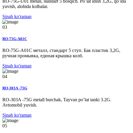
RO-75G-U01 metall, standart 5 bosqich. Po’lat idish 3,2G, qo’lda
yuvish, alohida kolbalar.
Sinab ko'raman
03
RO-75G-A01C
RO-75G-A01C металл, стандарт 5 ступ. Бак плаcтик 3,2G,
ручная промывка, единая крышка колб.
Sinab ko'raman
04
RO-303А -75G
RO-303A -75G metall burchak, Tayvan po’lat tanki 3.2G.
Avtomobil yuvish.
Sinab ko'raman
05