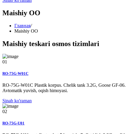
Sinab ko'raman
Maishiy OO
Главная
/
Maishiy OO
Maishiy teskari osmos tizimlari
01
RO-75G-W01С
RO-75G-W01C Plastik korpus. Chelik tank 3.2G, Goose GF-06.
Avtomatik yuvish, oqish himoyasi.
Sinab ko'raman
02
RO-75G-U01