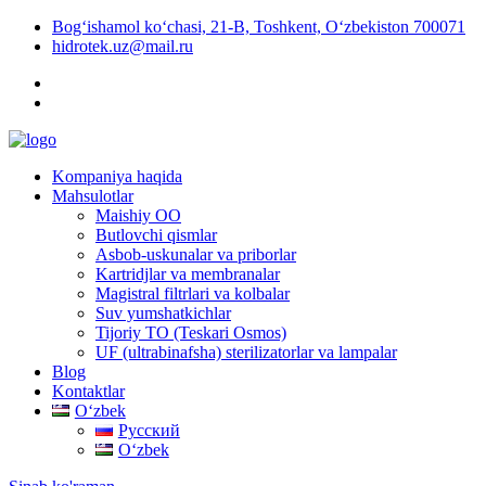
Bog‘ishamol ko‘chasi, 21-B, Toshkent, O‘zbekiston 700071
hidrotek.uz@mail.ru
Kompaniya haqida
Mahsulotlar
Maishiy OO
Butlovchi qismlar
Asbob-uskunalar va priborlar
Kartridjlar va membranalar
Magistral filtrlari va kolbalar
Suv yumshatkichlar
Tijoriy TO (Teskari Osmos)
UF (ultrabinafsha) sterilizatorlar va lampalar
Blog
Kontaktlar
Oʻzbek
Русский
Oʻzbek