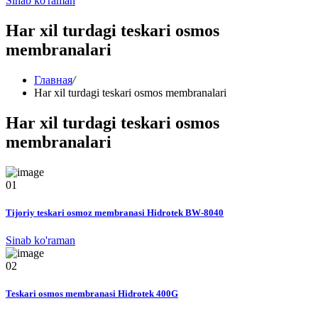
Sinab ko'raman
Har xil turdagi teskari osmos
membranalari
Главная
/
Har xil turdagi teskari osmos membranalari
Har xil turdagi teskari osmos
membranalari
01
Tijoriy teskari osmoz membranasi Hidrotek BW-8040
Sinab ko'raman
02
Teskari osmos membranasi Hidrotek 400G