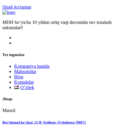
Sinab ko'raman
MDH bo‘yicha 10 yildan ortiq vaqt davomida suv tozalash
uskunalari!
Tez tugmalar
Kompaniya haqida
Mahsulotlar
Blog
Kontaktlar
Oʻzbek
Aloqa
Manzil
Bog‘ishamol ko‘chasi, 21-B, Toshkent, O‘zbekiston 700071