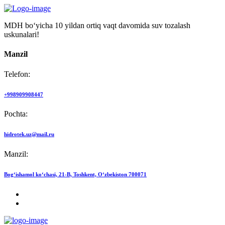
MDH bo‘yicha 10 yildan ortiq vaqt davomida suv tozalash
uskunalari!
Manzil
Telefon:
+998909908447
Pochta:
hidrotek.uz@mail.ru
Manzil:
Bog‘ishamol ko‘chasi, 21-B, Toshkent, O‘zbekiston 700071