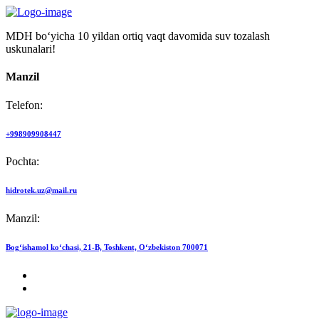
MDH bo‘yicha 10 yildan ortiq vaqt davomida suv tozalash
uskunalari!
Manzil
Telefon:
+998909908447
Pochta:
hidrotek.uz@mail.ru
Manzil:
Bog‘ishamol ko‘chasi, 21-B, Toshkent, O‘zbekiston 700071