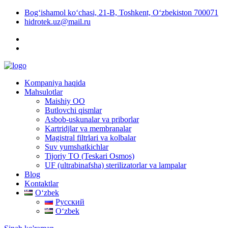
Bog‘ishamol ko‘chasi, 21-B, Toshkent, O‘zbekiston 700071
hidrotek.uz@mail.ru
Kompaniya haqida
Mahsulotlar
Maishiy OO
Butlovchi qismlar
Asbob-uskunalar va priborlar
Kartridjlar va membranalar
Magistral filtrlari va kolbalar
Suv yumshatkichlar
Tijoriy TO (Teskari Osmos)
UF (ultrabinafsha) sterilizatorlar va lampalar
Blog
Kontaktlar
Oʻzbek
Русский
Oʻzbek