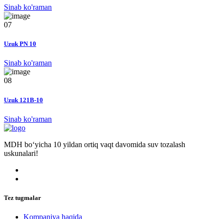
Sinab ko'raman
07
Uzuk PN 10
Sinab ko'raman
08
Uzuk 121B-10
Sinab ko'raman
MDH bo‘yicha 10 yildan ortiq vaqt davomida suv tozalash
uskunalari!
Tez tugmalar
Kompaniya haqida