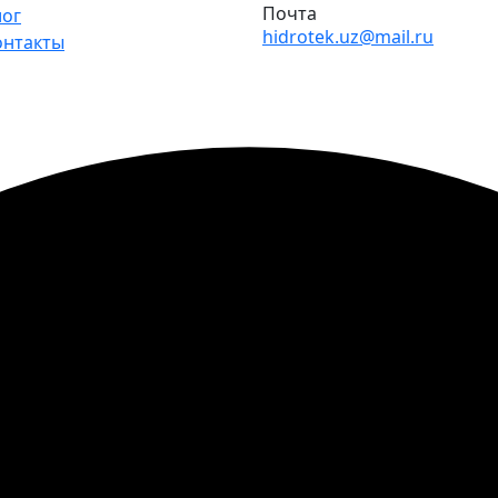
Почта
лог
hidrotek.uz@mail.ru
онтакты