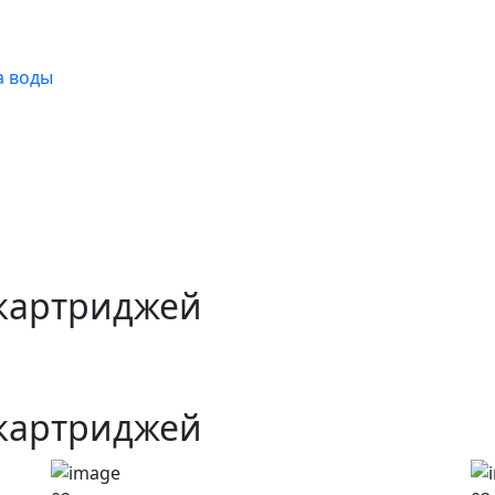
а воды
 картриджей
 картриджей