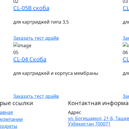
02
03
CL-05B скоба
CL
для картриджей типа 3,5
дл
Заказать тест драйв
За
05
06
CL-04 Скоба
CL
для картриджей и корпуса мембраны
дл
Заказать тест драйв
За
рые ссылки
Контактная информа
лавная
Адрес
ул. Богишамол, 21-Б, Ташке
 компании
Узбекистан 700071
родукты