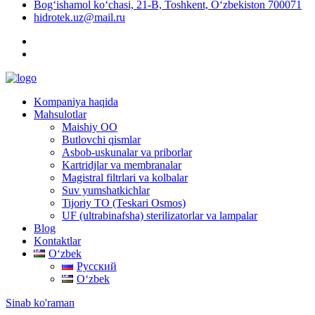
Bog‘ishamol ko‘chasi, 21-B, Toshkent, O‘zbekiston 700071
hidrotek.uz@mail.ru
Kompaniya haqida
Mahsulotlar
Maishiy OO
Butlovchi qismlar
Asbob-uskunalar va priborlar
Kartridjlar va membranalar
Magistral filtrlari va kolbalar
Suv yumshatkichlar
Tijoriy TO (Teskari Osmos)
UF (ultrabinafsha) sterilizatorlar va lampalar
Blog
Kontaktlar
Oʻzbek
Русский
Oʻzbek
Sinab ko'raman