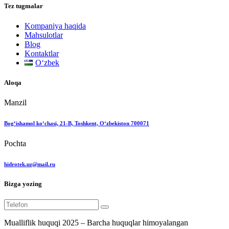
Tez tugmalar
Kompaniya haqida
Mahsulotlar
Blog
Kontaktlar
Oʻzbek
Aloqa
Manzil
Bog‘ishamol ko‘chasi, 21-B, Toshkent, O‘zbekiston 700071
Pochta
hidrotek.uz@mail.ru
Bizga yozing
Mualliflik huquqi 2025 – Barcha huquqlar himoyalangan