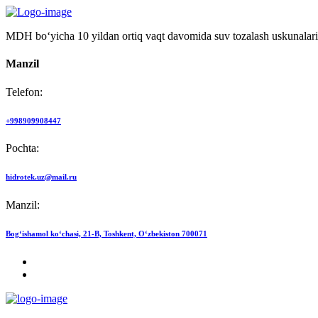
MDH bo‘yicha 10 yildan ortiq vaqt davomida suv tozalash uskunalari
Manzil
Telefon:
+998909908447
Pochta:
hidrotek.uz@mail.ru
Manzil:
Bog‘ishamol ko‘chasi, 21-B, Toshkent, O‘zbekiston 700071