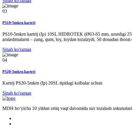
Sinab ko'raman
03
PS10-5mkrn kartrij
PS10-5mkrn kartrij (Ip) 10SL HIDROTEK (Ø63-65 mm, uzunligi 254 m
aralashmalarni – zang, qum, loy, loydan tozalaydi. 50 donadan iborat 
Sinab ko'raman
04
PS20-5mkrn kartrij
Kartrij PS20-5mkrn (Ip) 20SL tipidagi kolbalar uchun
Sinab ko'raman
MDH bo‘yicha 10 yildan ortiq vaqt davomida suv tozalash uskunalari