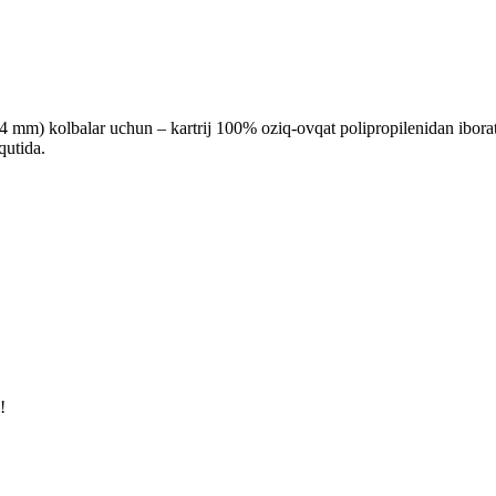
m) kolbalar uchun – kartrij 100% oziq-ovqat polipropilenidan iborat
qutida.
!