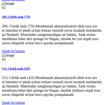
02
20G Chelik tank (75l)
20G Chelik tank (75l) Membranali akkumulyatorli idish toza suv
ta’minotini to’plash uchun teskari osmosli suvni tozalash tizimlarida
qo’llaniladi. Materiallar zanglamaydigan po’latdan, Tank rezina
membrana bilan ikki qismga bo’lingan, musluk bo’yni orqali toza
suvni chiqarish uchun havo quyida pompalanadi.
Sinab ko'raman
03
11G Chelik tank (42l)
11G Chelik tank (42l) Membranali akkumulyatorli idish toza suv
ta’minotini to’plash uchun teskari osmosli suvni tozalash tizimlarida
qo’llaniladi. Materiallar zanglamaydigan po’latdan, Tank rezina
membrana bilan ikki qismga bo’lingan, musluk trubkasi orqali toza
suvni chiqarish uchun havo quyida pompalanadi.
Sinab ko'raman