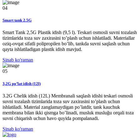
04
Smart tank 2.5G
Smart Tank 2,5G Plastik idish (9,5 l). Teskari osmosli suvni tozalash
tizimlarida toza suv zaxirasini to’plash uchun ishlatiladi. Materiallar
oziq-ovqat sifatli polipropilen bo’lib, tankda suvni saqlash uchun
qayta ishlatiladigan plastik idish mavjud.
Sinab ko'raman
05
3,2G po’lat idish (12l)
3.2G Chelik idish (12L) Membranali saqlash idishi teskari osmosli
suvni tozalash tizimlarida toza suv zaxirasini to’plash uchun
ishlatiladi. Material zanglamaydigan po’latdir, tank kauchuk
membrana bilan ikki qismga bo’linadi, musluk musluğu orqali toza
suvni chiqarish uchun havo quyida pompalanadi.
Sinab ko'raman