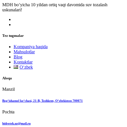
MDH bo‘yicha 10 yildan ortiq vaqt davomida suv tozalash
uskunalari!
Tez tugmalar
Kompaniya haqida
Mahsulotlar
Blog
Kontaktlar
Oʻzbek
Aloqa
Manzil
Bog‘ishamol ko‘chasi, 21-B, Toshkent, O‘zbekiston 700071
Pochta
hidrotek.uz@mail.ru