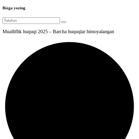
Bizga yozing
Mualliflik huquqi 2025 – Barcha huquqlar himoyalangan