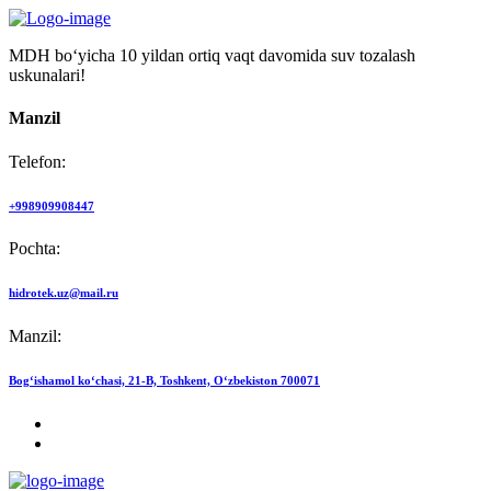
MDH bo‘yicha 10 yildan ortiq vaqt davomida suv tozalash
uskunalari!
Manzil
Telefon:
+998909908447
Pochta:
hidrotek.uz@mail.ru
Manzil:
Bog‘ishamol ko‘chasi, 21-B, Toshkent, O‘zbekiston 700071