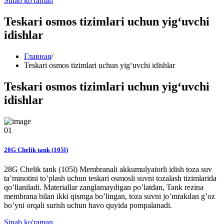
Sinab ko'raman
Teskari osmos tizimlari uchun yig‘uvchi
idishlar
Главная
/
Teskari osmos tizimlari uchun yig‘uvchi idishlar
Teskari osmos tizimlari uchun yig‘uvchi
idishlar
01
28G Chelik tank (105l)
28G Chelik tank (105l) Membranali akkumulyatorli idish toza suv
ta’minotini to’plash uchun teskari osmosli suvni tozalash tizimlarida
qo’llaniladi. Materiallar zanglamaydigan po’latdan, Tank rezina
membrana bilan ikki qismga bo’lingan, toza suvni jo’mrakdan g’oz
bo’yni orqali surish uchun havo quyida pompalanadi.
Sinab ko'raman