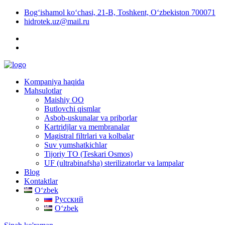
Bog‘ishamol ko‘chasi, 21-B, Toshkent, O‘zbekiston 700071
hidrotek.uz@mail.ru
Kompaniya haqida
Mahsulotlar
Maishiy OO
Butlovchi qismlar
Asbob-uskunalar va priborlar
Kartridjlar va membranalar
Magistral filtrlari va kolbalar
Suv yumshatkichlar
Tijoriy TO (Teskari Osmos)
UF (ultrabinafsha) sterilizatorlar va lampalar
Blog
Kontaktlar
Oʻzbek
Русский
Oʻzbek