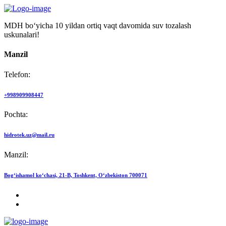
MDH bo‘yicha 10 yildan ortiq vaqt davomida suv tozalash
uskunalari!
Manzil
Telefon:
+998909908447
Pochta:
hidrotek.uz@mail.ru
Manzil:
Bog‘ishamol ko‘chasi, 21-B, Toshkent, O‘zbekiston 700071