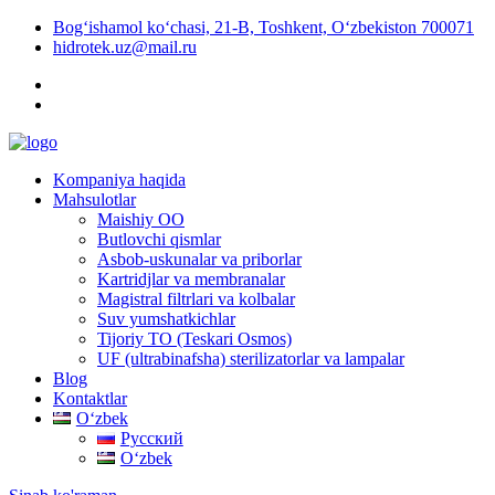
Bog‘ishamol ko‘chasi, 21-B, Toshkent, O‘zbekiston 700071
hidrotek.uz@mail.ru
Kompaniya haqida
Mahsulotlar
Maishiy OO
Butlovchi qismlar
Asbob-uskunalar va priborlar
Kartridjlar va membranalar
Magistral filtrlari va kolbalar
Suv yumshatkichlar
Tijoriy TO (Teskari Osmos)
UF (ultrabinafsha) sterilizatorlar va lampalar
Blog
Kontaktlar
Oʻzbek
Русский
Oʻzbek