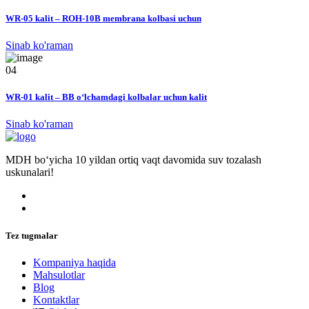
WR-05 kalit – ROH-10B membrana kolbasi uchun
Sinab ko'raman
04
WR-01 kalit – BB o‘lchamdagi kolbalar uchun kalit
Sinab ko'raman
MDH bo‘yicha 10 yildan ortiq vaqt davomida suv tozalash
uskunalari!
Tez tugmalar
Kompaniya haqida
Mahsulotlar
Blog
Kontaktlar