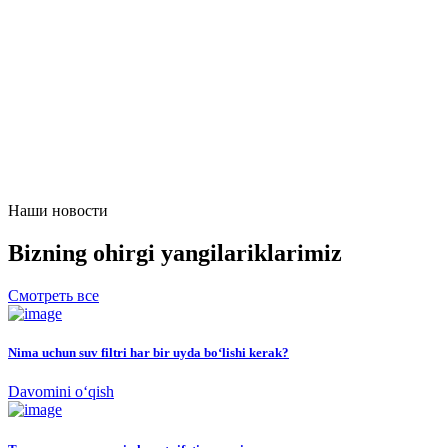
Наши новости
Bizning ohirgi yangilariklarimiz
Смотреть все
Nima uchun suv filtri har bir uyda bo‘lishi kerak?
Davomini o‘qish