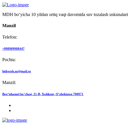
MDH bo‘yicha 10 yildan ortiq vaqt davomida suv tozalash uskunalari
Manzil
Telefon:
+998909908447
Pochta:
hidrotek.uz@mail.ru
Manzil:
Bog‘ishamol ko‘chasi, 21-B, Toshkent, O‘zbekiston 700071