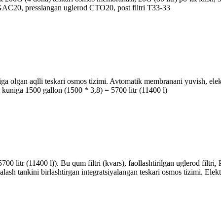
d GAC20, presslangan uglerod CTO20, post filtri T33-33
higa olgan aqlli teskari osmos tizimi. Avtomatik membranani yuvish, ele
i kuniga 1500 gallon (1500 * 3,8) = 5700 litr (11400 l)
 litr (11400 l)). Bu qum filtri (kvars), faollashtirilgan uglerod filtri, 
sh tankini birlashtirgan integratsiyalangan teskari osmos tizimi. Elek