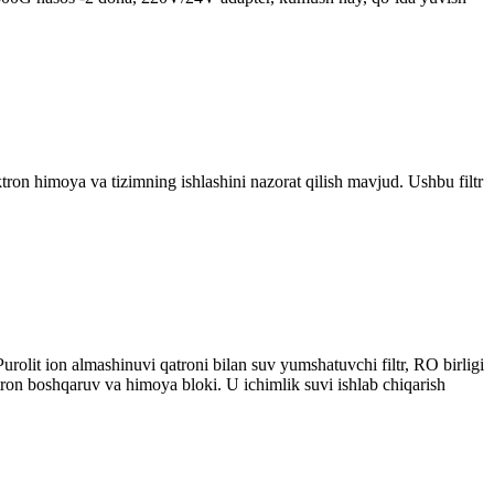
ktron himoya va tizimning ishlashini nazorat qilish mavjud. Ushbu filtr
Purolit ion almashinuvi qatroni bilan suv yumshatuvchi filtr, RO birligi
tron boshqaruv va himoya bloki. U ichimlik suvi ishlab chiqarish