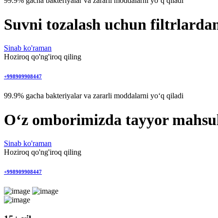
99.9% gacha bakteriyalar va zararli moddalarni yo‘q qiladi
Suvni tozalash uchun filtrlarda
Sinab ko'raman
Hoziroq qo'ng'iroq qiling
+998909908447
99.9% gacha bakteriyalar va zararli moddalarni yo‘q qiladi
O‘z omborimizda tayyor mahsu
Sinab ko'raman
Hoziroq qo'ng'iroq qiling
+998909908447