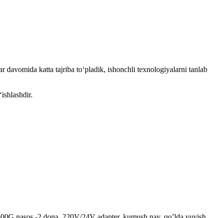
 davomida katta tajriba to‘pladik, ishonchli texnologiyalarni tanlab
ishlashdir.
h, 300G nasos -2 dona, 220V/24V adapter, kumush nay, qo’lda yuvish