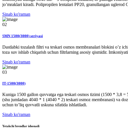
jo’mraklari kiradi. Polipropilen lentalari PP20, granullangan uglero
Sinab ko'raman
02
SMN 1500(3000) seriyasi
Dastlabki tozalash filtri va teskari osmos membranalari blokini o’z ic
toza suv ishlab chiqarish uchun filtrlarning asosiy qismidir. Imkoniyat
Sinab ko'raman
03
IT-1500(3000)
Kuniga 1500 gallon quvvatga ega teskari osmos tizimi (1500 * 3,8 = 5700
(shu jumladan 4040 * 1 (4040 * 2) teskari osmoz membranasi) va dozala
uchun to’liq quvvatli uskuna sifatida ishlatiladi.
Sinab ko'raman
Yetakchi brendlar ishonadi