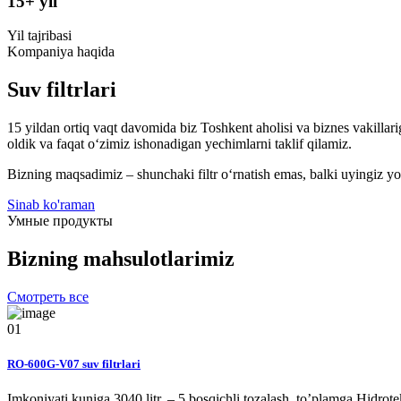
15
+ yil
Yil tajribasi
Kompaniya haqida
Suv filtrlari
15 yildan ortiq vaqt davomida biz Toshkent aholisi va biznes vakillar
oldik va faqat o‘zimiz ishonadigan yechimlarni taklif qilamiz.
Bizning maqsadimiz – shunchaki filtr o‘rnatish emas, balki uyingiz yo
Sinab ko'raman
Умные продукты
Bizning mahsulotlarimiz
Смотреть все
01
RO-600G-V07 suv filtrlari
Imkoniyati kuniga 3040 litr. – 5 bosqichli tozalash, to’plamga Hidro