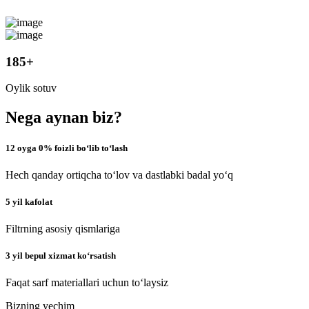
185
+
Oylik sotuv
Nega aynan biz?
12 oyga 0% foizli bo‘lib to‘lash
Hech qanday ortiqcha to‘lov va dastlabki badal yo‘q
5 yil kafolat
Filtrning asosiy qismlariga
3 yil bepul xizmat ko‘rsatish
Faqat sarf materiallari uchun to‘laysiz
Bizning yechim