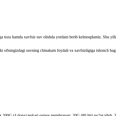
iga toza hamda xavfsiz suv olishda yordam berib kelmoqdamiz. Shu yillar
ki ofisingizdagi suvning chinakam foydali va xavfsizligiga ishonch bag‘
tek 200G (4 dona) teskari osmos membranasi, 20G (80 litr) po’lat idis