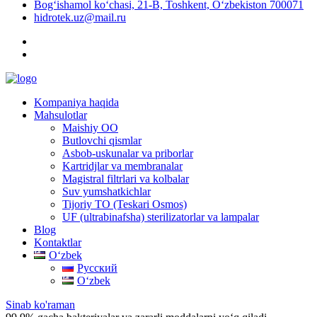
Bog‘ishamol ko‘chasi, 21-B, Toshkent, O‘zbekiston 700071
hidrotek.uz@mail.ru
Kompaniya haqida
Mahsulotlar
Maishiy OO
Butlovchi qismlar
Asbob-uskunalar va priborlar
Kartridjlar va membranalar
Magistral filtrlari va kolbalar
Suv yumshatkichlar
Tijoriy TO (Teskari Osmos)
UF (ultrabinafsha) sterilizatorlar va lampalar
Blog
Kontaktlar
Oʻzbek
Русский
Oʻzbek
Sinab ko'raman