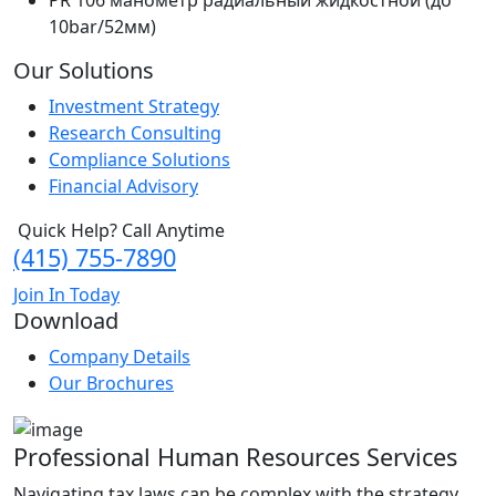
PR 106 манометр радиальный жидкостной (до
10bar/52мм)
Our Solutions
Investment Strategy
Research Consulting
Compliance Solutions
Financial Advisory
Quick Help? Call Anytime
(415) 755-7890
Join In Today
Download
Company Details
Our Brochures
Professional Human Resources Services
Navigating tax laws can be complex with the strategy,