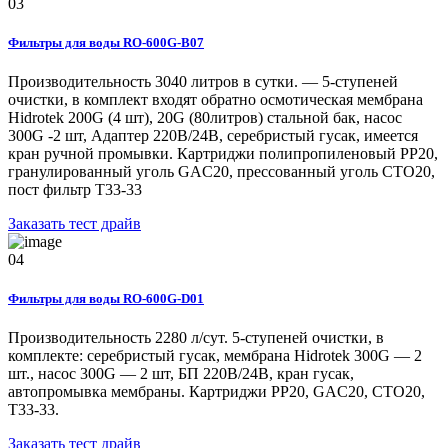
03
Фильтры для воды RO-600G-В07
Производительность 3040 литров в сутки. — 5-ступеней
очистки, в комплект входят обратно осмотическая мембрана
Hidrotek 200G (4 шт), 20G (80литров) стальной бак, насос
300G -2 шт, Адаптер 220В/24В, серебристый гусак, имеется
кран ручной промывки. Картриджи полипропиленовый РР20,
гранулированный уголь GAC20, прессованный уголь CTO20,
пост фильтр T33-33
Заказать тест драйв
04
Фильтры для воды RO-600G-D01
Производительность 2280 л/сут. 5-ступеней очистки, в
комплекте: серебристый гусак, мембрана Hidrotek 300G — 2
шт., насос 300G — 2 шт, БП 220В/24В, кран гусак,
автопромывка мембраны. Картриджи РР20, GAC20, CTO20,
T33-33.
Заказать тест драйв