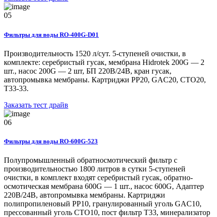
05
Фильтры для воды RO-400G-D01
Производительность 1520 л/сут. 5-ступеней очистки, в
комплекте: серебристый гусак, мембрана Hidrotek 200G — 2
шт., насос 200G — 2 шт, БП 220В/24В, кран гусак,
автопромывка мембраны. Картриджи РР20, GAC20, CTO20,
T33-33.
Заказать тест драйв
06
Фильтры для воды RO-600G-523
Полупромышленный обратносмотический фильтр с
производительностью 1800 литров в сутки 5-ступеней
очистки, в комплект входят серебристый гусак, обратно-
осмотическая мембрана 600G — 1 шт., насос 600G, Адаптер
220В/24В, автопромывка мембраны. Картриджи
полипропиленовый РР10, гранулированный уголь GAC10,
прессованный уголь CTO10, пост фильтр T33, минерализатор